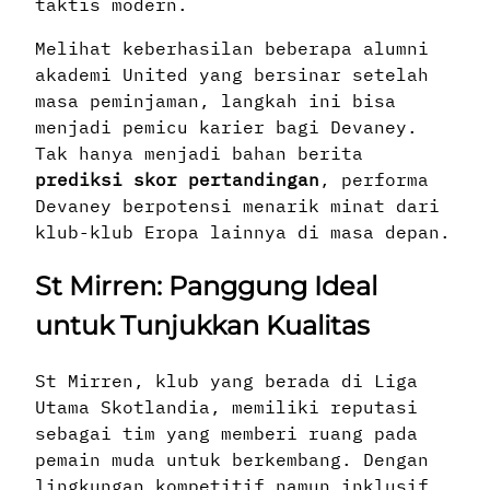
taktis modern.
Melihat keberhasilan beberapa alumni
akademi United yang bersinar setelah
masa peminjaman, langkah ini bisa
menjadi pemicu karier bagi Devaney.
Tak hanya menjadi bahan berita
prediksi skor pertandingan
, performa
Devaney berpotensi menarik minat dari
klub-klub Eropa lainnya di masa depan.
St Mirren: Panggung Ideal
untuk Tunjukkan Kualitas
St Mirren, klub yang berada di Liga
Utama Skotlandia, memiliki reputasi
sebagai tim yang memberi ruang pada
pemain muda untuk berkembang. Dengan
lingkungan kompetitif namun inklusif,