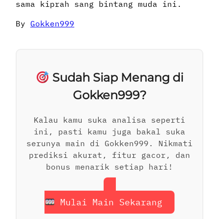
sama kiprah sang bintang muda ini.
By
Gokken999
Sudah Siap Menang di
Gokken999?
Kalau kamu suka analisa seperti
ini, pasti kamu juga bakal suka
serunya main di Gokken999. Nikmati
prediksi akurat, fitur gacor, dan
bonus menarik setiap hari!
Mulai Main Sekarang