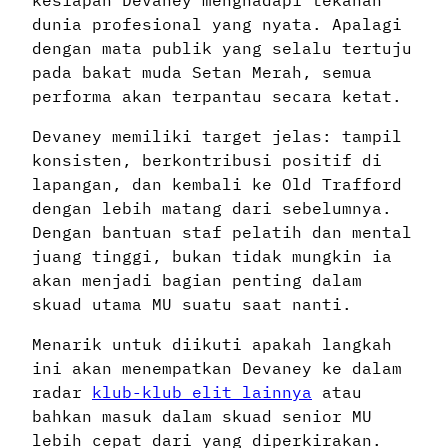
dunia profesional yang nyata. Apalagi
dengan mata publik yang selalu tertuju
pada bakat muda Setan Merah, semua
performa akan terpantau secara ketat.
Devaney memiliki target jelas: tampil
konsisten, berkontribusi positif di
lapangan, dan kembali ke Old Trafford
dengan lebih matang dari sebelumnya.
Dengan bantuan staf pelatih dan mental
juang tinggi, bukan tidak mungkin ia
akan menjadi bagian penting dalam
skuad utama MU suatu saat nanti.
Menarik untuk diikuti apakah langkah
ini akan menempatkan Devaney ke dalam
radar
klub-klub elit lainnya
atau
bahkan masuk dalam skuad senior MU
lebih cepat dari yang diperkirakan.