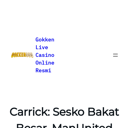
Lewati
ke
Gokken
konten
Live
Casino
Online
Resmi
Carrick: Sesko Bakat