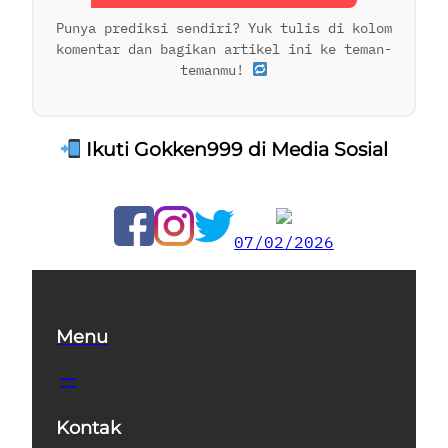
Punya prediksi sendiri? Yuk tulis di kolom
komentar dan bagikan artikel ini ke teman-
temanmu!
Ikuti Gokken999 di Media Sosial
07/02/2026
Menu
Kontak