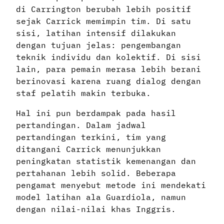
di Carrington berubah lebih positif
sejak Carrick memimpin tim. Di satu
sisi, latihan intensif dilakukan
dengan tujuan jelas: pengembangan
teknik individu dan kolektif. Di sisi
lain, para pemain merasa lebih berani
berinovasi karena ruang dialog dengan
staf pelatih makin terbuka.
Hal ini pun berdampak pada hasil
pertandingan. Dalam jadwal
pertandingan terkini, tim yang
ditangani Carrick menunjukkan
peningkatan statistik kemenangan dan
pertahanan lebih solid. Beberapa
pengamat menyebut metode ini mendekati
model latihan ala Guardiola, namun
dengan nilai-nilai khas Inggris.