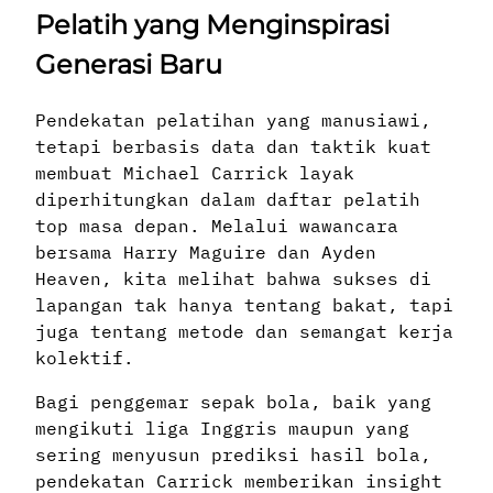
Pelatih yang Menginspirasi
Generasi Baru
Pendekatan pelatihan yang manusiawi,
tetapi berbasis data dan taktik kuat
membuat Michael Carrick layak
diperhitungkan dalam daftar pelatih
top masa depan. Melalui wawancara
bersama Harry Maguire dan Ayden
Heaven, kita melihat bahwa sukses di
lapangan tak hanya tentang bakat, tapi
juga tentang metode dan semangat kerja
kolektif.
Bagi penggemar sepak bola, baik yang
mengikuti liga Inggris maupun yang
sering menyusun prediksi hasil bola,
pendekatan Carrick memberikan insight