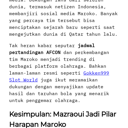
dunia, termasuk netizen Indonesia,
membanjiri sosial media Maroko. Banyak
yang percaya tim tersebut bisa
menciptakan sejarah baru seperti saat
mengejutkan dunia di Qatar tahun lalu.
Tak heran kabar seputar
jadwal
pertandingan AFCON
dan perkembangan
tim Maroko menjadi trending di
berbagai platform olahraga. Bahkan
laman-laman resmi seperti
Gokken999
Slot World
juga ikut meramaikan
dukungan dengan menyajikan update
hasil dan taruhan bola yang menarik
untuk penggemar olahraga.
Kesimpulan: Mazraoui Jadi Pilar
Harapan Maroko