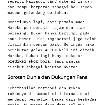
seperti Mazraoui yang dikenal lincah
dan mampu berperan sebagai bek sayap
maupun gelandang bertahan.
Menariknya lagi, para pemain muda
Maroko pun semakin tajam dan siap
bersaing. Bukan hanya bertumpu pada
nama besar, kini regenerasi juga telah
dijalankan dengan baik. Sehingga jika
perebutan gelar AFCON kali ini diraih
Maroko, bukan lagi hanya sekedar
prediksi skor bola
, tapi pantas
disebut sebagai kejutan nyata!
Sorotan Dunia dan Dukungan Fans
Keberhasilan Mazraoui dan rekan-
rekannya di kompetisi internasional
mendapat perhatian besar dari berbagai
media. Dukungan fans dari seluruh