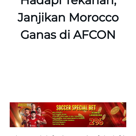
Hadapi Tekanan,
Janjikan Morocco
Ganas di AFCON