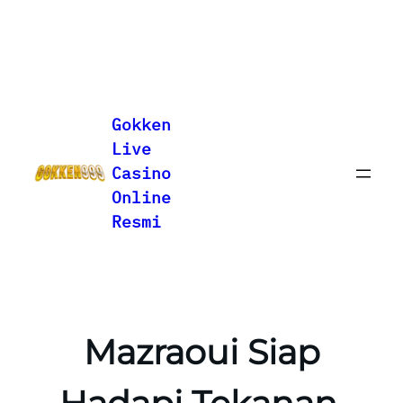
Lewati
ke
Gokken
konten
Live
Casino
Online
Resmi
Mazraoui Siap