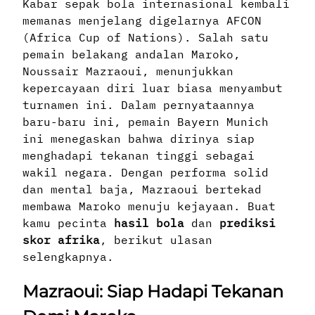
Kabar sepak bola internasional kembali
memanas menjelang digelarnya AFCON
(Africa Cup of Nations). Salah satu
pemain belakang andalan Maroko,
Noussair Mazraoui, menunjukkan
kepercayaan diri luar biasa menyambut
turnamen ini. Dalam pernyataannya
baru-baru ini, pemain Bayern Munich
ini menegaskan bahwa dirinya siap
menghadapi tekanan tinggi sebagai
wakil negara. Dengan performa solid
dan mental baja, Mazraoui bertekad
membawa Maroko menuju kejayaan. Buat
kamu pecinta
hasil bola
dan
prediksi
skor afrika
, berikut ulasan
selengkapnya.
Mazraoui: Siap Hadapi Tekanan