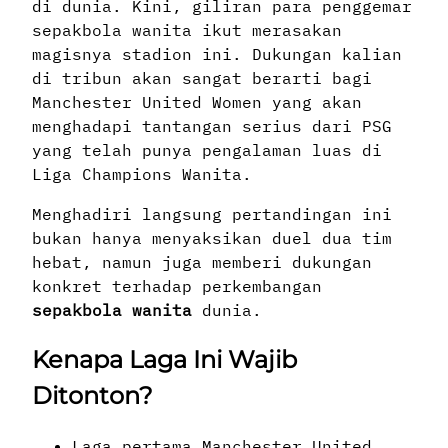
di dunia. Kini, giliran para penggemar
sepakbola wanita ikut merasakan
magisnya stadion ini. Dukungan kalian
di tribun akan sangat berarti bagi
Manchester United Women yang akan
menghadapi tantangan serius dari PSG
yang telah punya pengalaman luas di
Liga Champions Wanita.
Menghadiri langsung pertandingan ini
bukan hanya menyaksikan duel dua tim
hebat, namun juga memberi dukungan
konkret terhadap perkembangan
sepakbola wanita
dunia.
Kenapa Laga Ini Wajib
Ditonton?
Laga pertama Manchester United