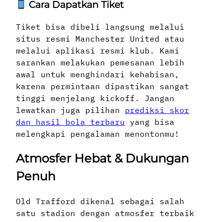
Cara Dapatkan Tiket
Tiket bisa dibeli langsung melalui
situs resmi Manchester United atau
melalui aplikasi resmi klub. Kami
sarankan melakukan pemesanan lebih
awal untuk menghindari kehabisan,
karena permintaan dipastikan sangat
tinggi menjelang kickoff. Jangan
lewatkan juga pilihan
prediksi skor
dan hasil bola terbaru
yang bisa
melengkapi pengalaman menontonmu!
Atmosfer Hebat & Dukungan
Penuh
Old Trafford dikenal sebagai salah
satu stadion dengan atmosfer terbaik