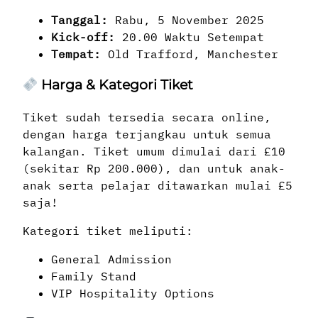
Tanggal:
Rabu, 5 November 2025
Kick-off:
20.00 Waktu Setempat
Tempat:
Old Trafford, Manchester
Harga & Kategori Tiket
Tiket sudah tersedia secara online,
dengan harga terjangkau untuk semua
kalangan. Tiket umum dimulai dari £10
(sekitar Rp 200.000), dan untuk anak-
anak serta pelajar ditawarkan mulai £5
saja!
Kategori tiket meliputi:
General Admission
Family Stand
VIP Hospitality Options