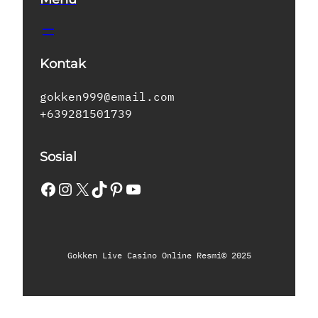
Kontak
gokken999@email.com
+639281501739
Sosial
Facebook
Instagram
X
TikTok
Pinterest
YouTube
Gokken Live Casino Online Resmi
© 2025