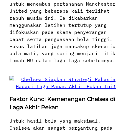
untuk menembus pertahanan Manchester
United yang beberapa kali terlihat
rapuh musim ini. Ia dikabarkan
menggunakan latihan tertutup yang
difokuskan pada skema penyerangan
cepat serta penguasaan bola tinggi.
Fokus latihan juga mencakup skenario
bola mati, yang sering menjadi titik
lemah MU dalam laga-laga sebelumnya.
Faktor Kunci Kemenangan Chelsea di
Laga Akhir Pekan
Untuk hasil bola yang maksimal,
Chelsea akan sangat bergantung pada