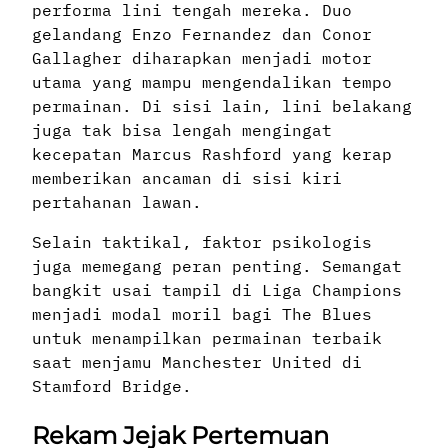
performa lini tengah mereka. Duo
gelandang Enzo Fernandez dan Conor
Gallagher diharapkan menjadi motor
utama yang mampu mengendalikan tempo
permainan. Di sisi lain, lini belakang
juga tak bisa lengah mengingat
kecepatan Marcus Rashford yang kerap
memberikan ancaman di sisi kiri
pertahanan lawan.
Selain taktikal, faktor psikologis
juga memegang peran penting. Semangat
bangkit usai tampil di Liga Champions
menjadi modal moril bagi The Blues
untuk menampilkan permainan terbaik
saat menjamu Manchester United di
Stamford Bridge.
Rekam Jejak Pertemuan