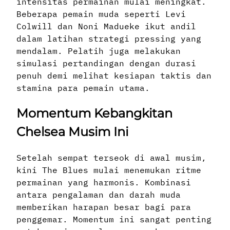
intensitas permainan mulai meningkat.
Beberapa pemain muda seperti Levi
Colwill dan Noni Madueke ikut andil
dalam latihan strategi pressing yang
mendalam. Pelatih juga melakukan
simulasi pertandingan dengan durasi
penuh demi melihat kesiapan taktis dan
stamina para pemain utama.
Momentum Kebangkitan
Chelsea Musim Ini
Setelah sempat terseok di awal musim,
kini The Blues mulai menemukan ritme
permainan yang harmonis. Kombinasi
antara pengalaman dan darah muda
memberikan harapan besar bagi para
penggemar. Momentum ini sangat penting