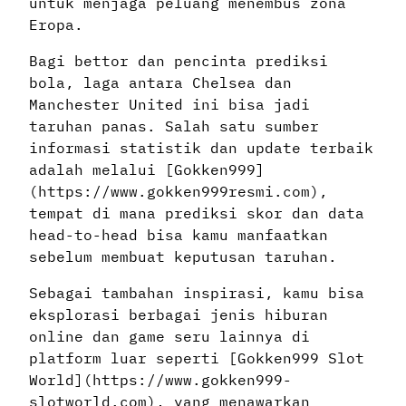
untuk menjaga peluang menembus zona
Eropa.
Bagi bettor dan pencinta prediksi
bola, laga antara Chelsea dan
Manchester United ini bisa jadi
taruhan panas. Salah satu sumber
informasi statistik dan update terbaik
adalah melalui [Gokken999]
(https://www.gokken999resmi.com),
tempat di mana prediksi skor dan data
head-to-head bisa kamu manfaatkan
sebelum membuat keputusan taruhan.
Sebagai tambahan inspirasi, kamu bisa
eksplorasi berbagai jenis hiburan
online dan game seru lainnya di
platform luar seperti [Gokken999 Slot
World](https://www.gokken999-
slotworld.com), yang menawarkan