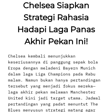
Chelsea Siapkan
Strategi Rahasia
Hadapi Laga Panas
Akhir Pekan Ini!
Chelsea kembali menunjukkan
keseriusannya di panggung sepak bola
Eropa dengan meladeni Bayern Munich
dalam laga Liga Champions pada Rabu
malam. Namun bukan hanya pertandingan
tersebut yang menjadi fokus mereka—
laga akhir pekan melawan Manchester
United kini jadi target utama. Jadwal
pertandingan yang padat menuntut The
Blues menyusun strategi matang agar