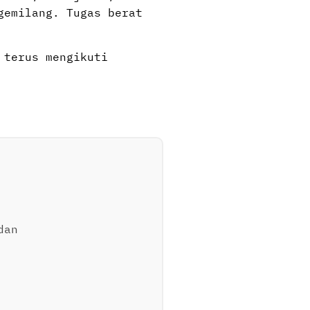
gemilang. Tugas berat
 terus mengikuti
a
dan