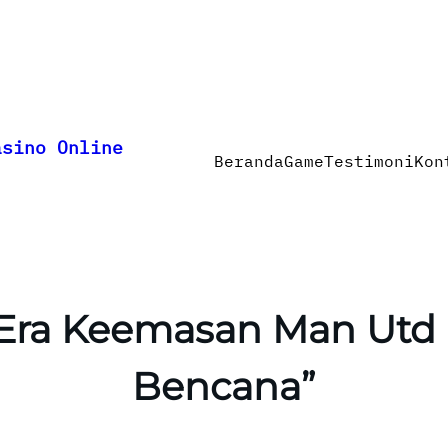
asino Online
Beranda
Game
Testimoni
Kon
 Era Keemasan Man Utd
Bencana”