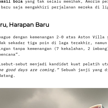
hasil bola
yang tak selalu memihak, Amorim pe
 baru saja mengakhiri perjalanan mereka di li
ru, Harapan Baru
eague dengan kemenangan 2-0 atas Aston Villa 
dak sekadar tiga poin di laga terakhir, namun
ingan tanpa kemenangan (7 kekalahan, 2 imbang
bencana”.
isebut-sebut menjadi kandidat kuat pelatih ut
he good days are coming.”
Sebuah janji yang d
datang.