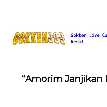
Lewati
ke
konten
Gokken Live C
Resmi
“Amorim Janjikan