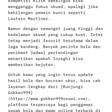
kompetisi elite sekaligus bisa
mengganggu fokus skuad, apalagi jika
kehilangan pemain kunci seperti
Lautaro Martinez.
Namun dengan semangat juang tinggi dan
kedalaman skuad yang cukup kuat, Inter
tetap menjadi favorit terutama dalam
laga kandang. Banyak pecinta bola dan
penikmat jadwal pertandingan
menantikan apakah Inzaghi bisa
memberikan kejutan.
Untuk kamu yang ingin terus update
hasil bola dan bocoran skor, bisa cek
layanan lengkap dari [Kunjungi
Gokken999]
(https://www.gokken999resmi.com),
platform terpercaya bagi penggemar
sepak bola dan game online terbaik di