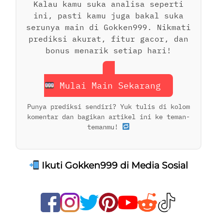
Kalau kamu suka analisa seperti
ini, pasti kamu juga bakal suka
serunya main di Gokken999. Nikmati
prediksi akurat, fitur gacor, dan
bonus menarik setiap hari!
Mulai Main Sekarang
Punya prediksi sendiri? Yuk tulis di kolom
komentar dan bagikan artikel ini ke teman-
temanmu!
Ikuti Gokken999 di Media Sosial