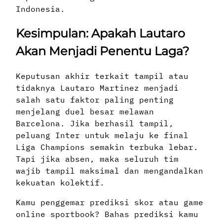
Indonesia.
Kesimpulan: Apakah Lautaro
Akan Menjadi Penentu Laga?
Keputusan akhir terkait tampil atau
tidaknya Lautaro Martinez menjadi
salah satu faktor paling penting
menjelang duel besar melawan
Barcelona. Jika berhasil tampil,
peluang Inter untuk melaju ke final
Liga Champions semakin terbuka lebar.
Tapi jika absen, maka seluruh tim
wajib tampil maksimal dan mengandalkan
kekuatan kolektif.
Kamu penggemar prediksi skor atau game
online sportbook? Bahas prediksi kamu