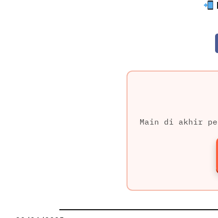
Main di akhir pe