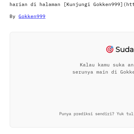
harian di halaman [Kunjungi Gokken999](ht
By
Gokken999
Suda
Kalau kamu suka an
serunya main di Gokk
Punya prediksi sendiri? Yuk tu