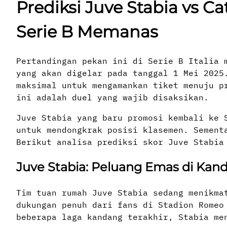
Prediksi Juve Stabia vs Ca
Serie B Memanas
Pertandingan pekan ini di Serie B Italia 
yang akan digelar pada tanggal 1 Mei 2025
maksimal untuk mengamankan tiket menuju p
ini adalah duel yang wajib disaksikan.
Juve Stabia yang baru promosi kembali ke 
untuk mendongkrak posisi klasemen. Sement
Berikut analisa prediksi skor Juve Stabia
Juve Stabia: Peluang Emas di Kan
Tim tuan rumah Juve Stabia sedang menikma
dukungan penuh dari fans di Stadion Romeo
beberapa laga kandang terakhir, Stabia me