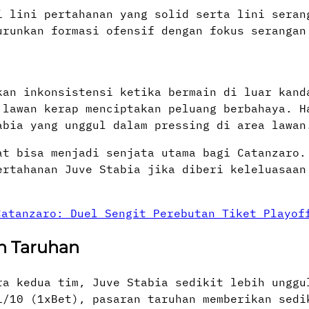
i lini pertahanan yang solid serta lini seran
urunkan formasi ofensif dengan fokus serangan
kan inkonsistensi ketika bermain di luar kand
 lawan kerap menciptakan peluang berbahaya. H
abia yang unggul dalam pressing di area lawan
at bisa menjadi senjata utama bagi Catanzaro.
ertahanan Juve Stabia jika diberi keleluasaan
an Taruhan
ra kedua tim, Juve Stabia sedikit lebih unggu
1/10 (1xBet), pasaran taruhan memberikan sedi