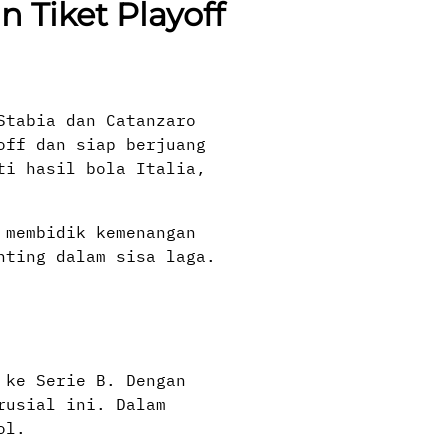
n Tiket Playoff
Stabia dan Catanzaro
off dan siap berjuang
ti hasil bola Italia,
 membidik kemenangan
nting dalam sisa laga.
 ke Serie B. Dengan
rusial ini. Dalam
ol.