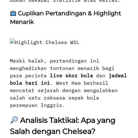
Cuplikan Pertandingan & Highlight
Menarik
Meski kalah, pertandingan ini
menghadirkan tontonan menarik bagi
para pecinta
live skor bola
dan
jadwal
bola hari ini
. West Ham berhasil
mencatat sejarah dengan mengalahkan
salah satu raksasa sepak bola
perempuan Inggris.
Analisis Taktikal: Apa yang
Salah dengan Chelsea?