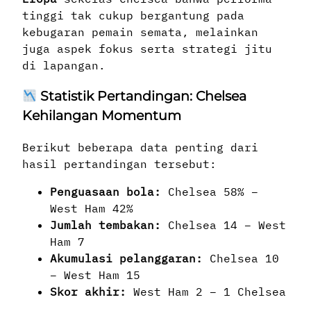
tinggi tak cukup bergantung pada
kebugaran pemain semata, melainkan
juga aspek fokus serta strategi jitu
di lapangan.
Statistik Pertandingan: Chelsea
Kehilangan Momentum
Berikut beberapa data penting dari
hasil pertandingan tersebut:
Penguasaan bola:
Chelsea 58% –
West Ham 42%
Jumlah tembakan:
Chelsea 14 – West
Ham 7
Akumulasi pelanggaran:
Chelsea 10
– West Ham 15
Skor akhir:
West Ham 2 – 1 Chelsea