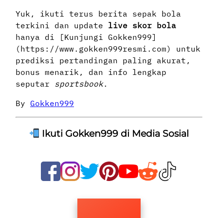
Yuk, ikuti terus berita sepak bola
terkini dan update
live skor bola
hanya di [Kunjungi Gokken999]
(https://www.gokken999resmi.com) untuk
prediksi pertandingan paling akurat,
bonus menarik, dan info lengkap
seputar
sportsbook
.
By
Gokken999
Ikuti Gokken999 di Media Sosial