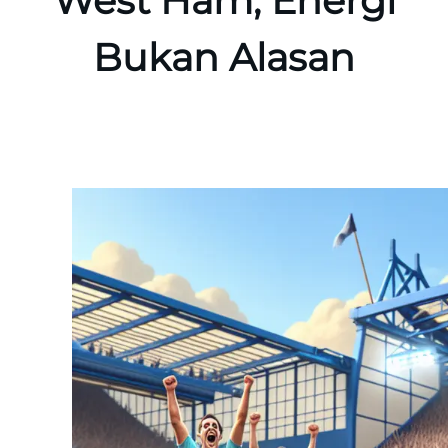
West Ham, Energi
Bukan Alasan