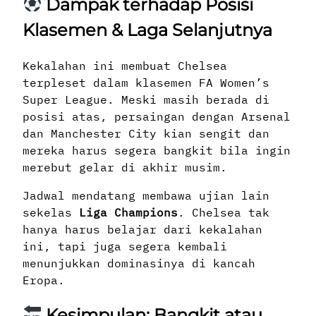
Dampak terhadap Posisi
Klasemen & Laga Selanjutnya
Kekalahan ini membuat Chelsea
terpleset dalam klasemen FA Women’s
Super League. Meski masih berada di
posisi atas, persaingan dengan Arsenal
dan Manchester City kian sengit dan
mereka harus segera bangkit bila ingin
merebut gelar di akhir musim.
Jadwal mendatang membawa ujian lain
sekelas
Liga Champions
. Chelsea tak
hanya harus belajar dari kekalahan
ini, tapi juga segera kembali
menunjukkan dominasinya di kancah
Eropa.
Kesimpulan: Bangkit atau