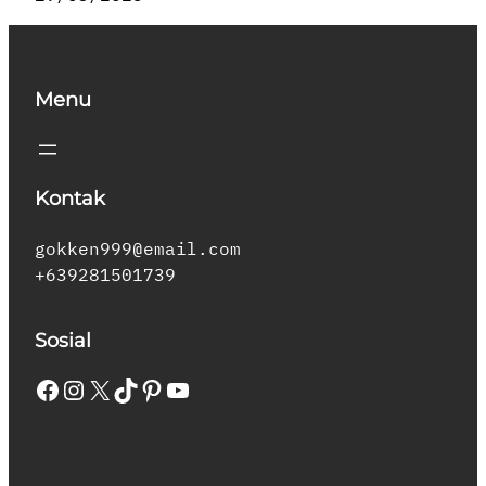
Menu
Kontak
gokken999@email.com
+639281501739
Sosial
Facebook
Instagram
X
TikTok
Pinterest
YouTube