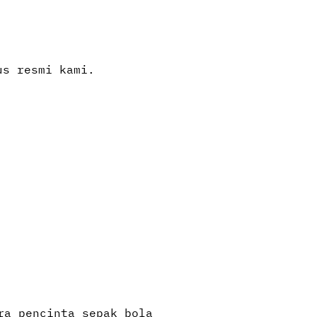
us resmi kami.
ra pencinta sepak bola