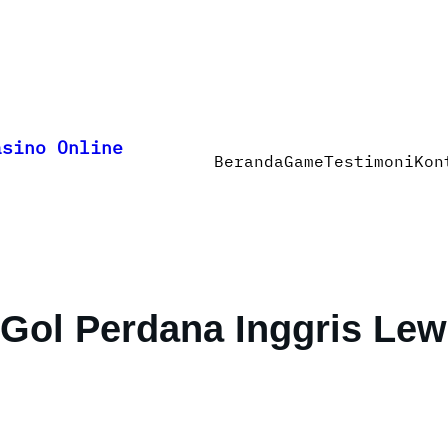
asino Online
Beranda
Game
Testimoni
Kon
Gol Perdana Inggris Le