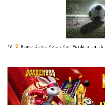
##
Reece James Cetak Gol Perdana untuk