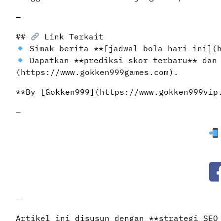
—
##
Link Terkait
Simak berita **[jadwal bola hari ini](h
Dapatkan **prediksi skor terbaru** dan 
(https://www.gokken999games.com).
**By [Gokken999](https://www.gokken999vi
—
—
Artikel ini disusun dengan **strategi SEO