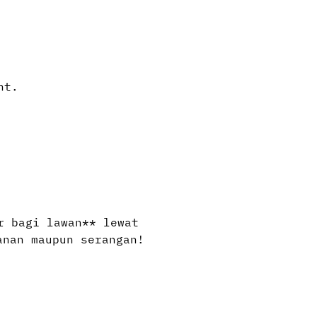
nt.
r bagi lawan** lewat
anan maupun serangan!