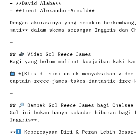
– **David Alaba**
– **Trent Alexander-Arnold**
Dengan akurasinya yang semakin berkembang
mati** dalam skema serangan Inggris dan 
—
##
Video Gol Reece James
Bagi yang belum melihat keajaiban kaki ka
*[Klik di sini untuk menyaksikan video 
captain-reece-james-takes-fantastic-free-
—
##
Dampak Gol Reece James bagi Chelsea
Gol ini bukan hanya sekadar hiburan bagi 
Inggris**.
**
Kepercayaan Diri & Peran Lebih Besar