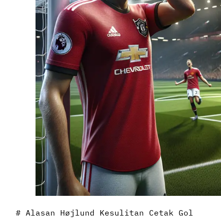
# Alasan Højlund Kesulitan Cetak Gol