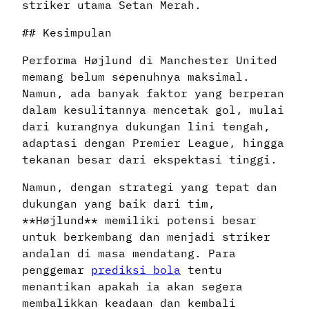
striker utama Setan Merah.
## Kesimpulan
Performa Højlund di Manchester United
memang belum sepenuhnya maksimal.
Namun, ada banyak faktor yang berperan
dalam kesulitannya mencetak gol, mulai
dari kurangnya dukungan lini tengah,
adaptasi dengan Premier League, hingga
tekanan besar dari ekspektasi tinggi.
Namun, dengan strategi yang tepat dan
dukungan yang baik dari tim,
**Højlund** memiliki potensi besar
untuk berkembang dan menjadi striker
andalan di masa mendatang. Para
penggemar
prediksi bola
tentu
menantikan apakah ia akan segera
membalikkan keadaan dan kembali