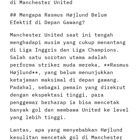
di Manchester United
## Mengapa Rasmus Højlund Belum
Efektif di Depan Gawang?
Manchester United saat ini tengah
menghadapi musim yang cukup menantang
di Liga Inggris dan Liga Champions.
Salah satu sorotan utama adalah
performa striker muda mereka, **Rasmus
Højlund**, yang belum menunjukkan
ketajaman maksimal di depan gawang.
Padahal, sebagai pemain yang direkrut
dengan ekspektasi tinggi, para
penggemar berharap ia bisa mencetak
banyak gol dan membawa United ke level
yang lebih tinggi.
Lantas, apa yang menyebabkan Højlund
kesulitan mencetak gol di Manchester