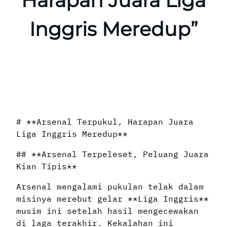
Harapan Juara Liga
Inggris Meredup”
# **Arsenal Terpukul, Harapan Juara
Liga Inggris Meredup**
## **Arsenal Terpeleset, Peluang Juara
Kian Tipis**
Arsenal mengalami pukulan telak dalam
misinya merebut gelar **Liga Inggris**
musim ini setelah hasil mengecewakan
di laga terakhir. Kekalahan ini