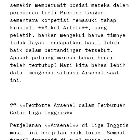
semakin memperumit posisi mereka dalam
perburuan trofi Premier League,
sementara kompetisi memasuki tahap
krusial. **Mikel Arteta**, sang
pelatih, bahkan mengakui bahwa timnya
tidak layak mendapatkan hasil lebih
baik dalam pertandingan tersebut.
Apakah peluang mereka benar-benar
telah tertutup? Mari kita bahas lebih
dalam mengenai situasi Arsenal saat
ini.
—
## **Performa Arsenal dalam Perburuan
Gelar Liga Inggris**
Perjalanan **Arsenal** di Liga Inggris
musim ini berjalan naik turun. Sempat
tampil impresif di awal musim dan