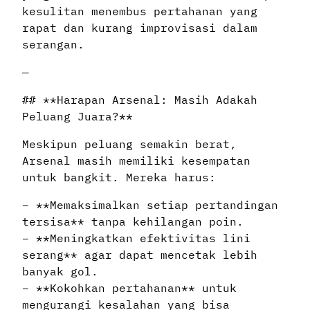
kesulitan menembus pertahanan yang
rapat dan kurang improvisasi dalam
serangan.
—
## **Harapan Arsenal: Masih Adakah
Peluang Juara?**
Meskipun peluang semakin berat,
Arsenal masih memiliki kesempatan
untuk bangkit. Mereka harus:
– **Memaksimalkan setiap pertandingan
tersisa** tanpa kehilangan poin.
– **Meningkatkan efektivitas lini
serang** agar dapat mencetak lebih
banyak gol.
– **Kokohkan pertahanan** untuk
mengurangi kesalahan yang bisa