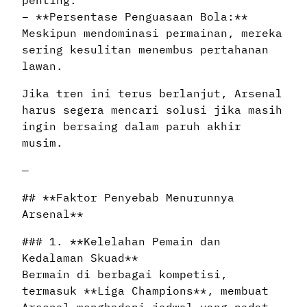
– **Persentase Penguasaan Bola:**
Meskipun mendominasi permainan, mereka
sering kesulitan menembus pertahanan
lawan.
Jika tren ini terus berlanjut, Arsenal
harus segera mencari solusi jika masih
ingin bersaing dalam paruh akhir
musim.
—
## **Faktor Penyebab Menurunnya
Arsenal**
### 1. **Kelelahan Pemain dan
Kedalaman Skuad**
Bermain di berbagai kompetisi,
termasuk **Liga Champions**, membuat
Arsenal menghadapi jadwal yang padat.