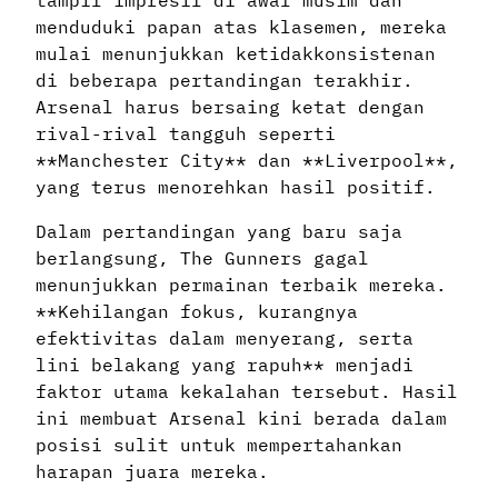
menduduki papan atas klasemen, mereka
mulai menunjukkan ketidakkonsistenan
di beberapa pertandingan terakhir.
Arsenal harus bersaing ketat dengan
rival-rival tangguh seperti
**Manchester City** dan **Liverpool**,
yang terus menorehkan hasil positif.
Dalam pertandingan yang baru saja
berlangsung, The Gunners gagal
menunjukkan permainan terbaik mereka.
**Kehilangan fokus, kurangnya
efektivitas dalam menyerang, serta
lini belakang yang rapuh** menjadi
faktor utama kekalahan tersebut. Hasil
ini membuat Arsenal kini berada dalam
posisi sulit untuk mempertahankan
harapan juara mereka.