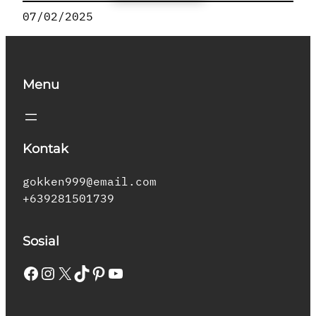
07/02/2025
Menu
Kontak
gokken999@email.com
+639281501739
Sosial
Facebook
Instagram
X
TikTok
Pinterest
YouTube