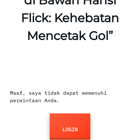
di Bawah Hansi
Flick: Kehebatan
Mencetak Gol”
Maaf, saya tidak dapat memenuhi
permintaan Anda.
LOGIN