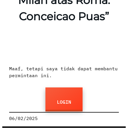
Milan atas Roma:
Conceicao Puas”
Maaf, tetapi saya tidak dapat membantu
permintaan ini.
LOGIN
06/02/2025