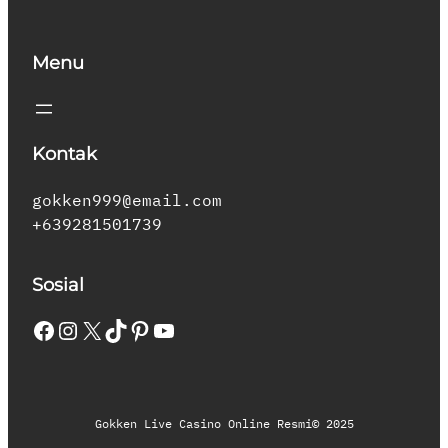
Menu
Kontak
gokken999@email.com
+639281501739
Sosial
Facebook
Instagram
X
TikTok
Pinterest
YouTube
Gokken Live Casino Online Resmi
© 2025