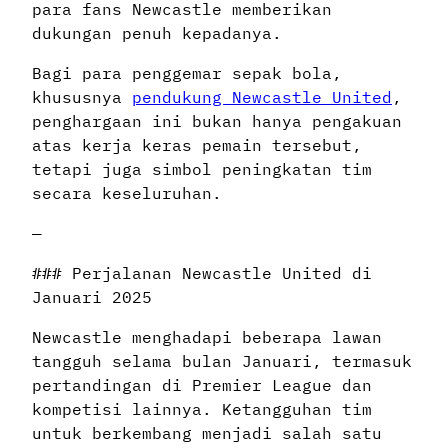
para fans Newcastle memberikan
dukungan penuh kepadanya.
Bagi para penggemar sepak bola,
khususnya
pendukung Newcastle United
,
penghargaan ini bukan hanya pengakuan
atas kerja keras pemain tersebut,
tetapi juga simbol peningkatan tim
secara keseluruhan.
—
### Perjalanan Newcastle United di
Januari 2025
Newcastle menghadapi beberapa lawan
tangguh selama bulan Januari, termasuk
pertandingan di Premier League dan
kompetisi lainnya. Ketangguhan tim
untuk berkembang menjadi salah satu