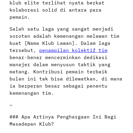
klub elite terlihat nyata berkat
kolaborasi solid di antara para
pemain.
Salah satu laga yang sangat menjadi
sorotan adalah kemenangan melawan tim
kuat [Nama Klub Lawan]. Dalam laga
tersebut,
penampilan kolektif tim
benar-benar mencerminkan dedikasi
manajer dalam menyusun taktik yang
matang. Kontribusi pemain terbaik
bulan ini tak bisa dilewatkan, di mana
ia berperan besar sebagai penentu
kemenangan tim.
—
### Apa Artinya Penghargaan Ini Bagi
Masadepan Klub?