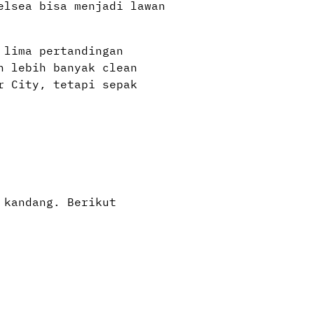
elsea bisa menjadi lawan
 lima pertandingan
n lebih banyak clean
r City, tetapi sepak
 kandang. Berikut