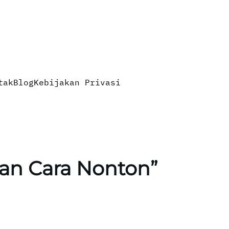
tak
Blog
Kebijakan Privasi
 dan Cara Nonton”