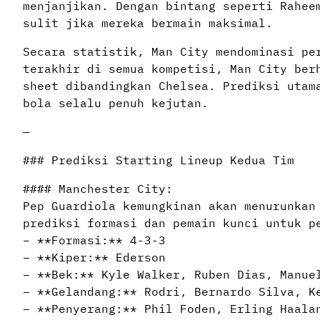
menjanjikan. Dengan bintang seperti Rahee
sulit jika mereka bermain maksimal.
Secara statistik, Man City mendominasi pe
terakhir di semua kompetisi, Man City ber
sheet dibandingkan Chelsea. Prediksi utam
bola selalu penuh kejutan.
—
### Prediksi Starting Lineup Kedua Tim
#### Manchester City:
Pep Guardiola kemungkinan akan menurunkan
prediksi formasi dan pemain kunci untuk p
– **Formasi:** 4-3-3
– **Kiper:** Ederson
– **Bek:** Kyle Walker, Ruben Dias, Manue
– **Gelandang:** Rodri, Bernardo Silva, K
– **Penyerang:** Phil Foden, Erling Haala