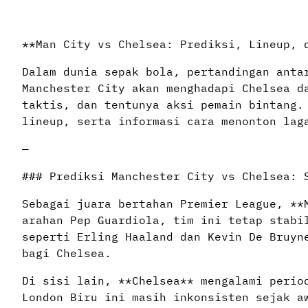
**Man City vs Chelsea: Prediksi, Lineup, 
Dalam dunia sepak bola, pertandingan anta
Manchester City akan menghadapi Chelsea d
taktis, dan tentunya aksi pemain bintang.
lineup, serta informasi cara menonton lag
—
### Prediksi Manchester City vs Chelsea: 
Sebagai juara bertahan Premier League, **
arahan Pep Guardiola, tim ini tetap stabi
seperti Erling Haaland dan Kevin De Bruyn
bagi Chelsea.
Di sisi lain, **Chelsea** mengalami perio
London Biru ini masih inkonsisten sejak a