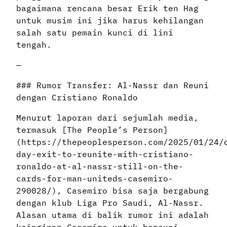
bagaimana rencana besar Erik ten Hag
untuk musim ini jika harus kehilangan
salah satu pemain kunci di lini
tengah.
—
### Rumor Transfer: Al-Nassr dan Reuni
dengan Cristiano Ronaldo
Menurut laporan dari sejumlah media,
termasuk [The People’s Person]
(https://thepeoplesperson.com/2025/01/24/
day-exit-to-reunite-with-cristiano-
ronaldo-at-al-nassr-still-on-the-
cards-for-man-uniteds-casemiro-
290028/), Casemiro bisa saja bergabung
dengan klub Liga Pro Saudi, Al-Nassr.
Alasan utama di balik rumor ini adalah
keinginan Casemiro untuk bereuni