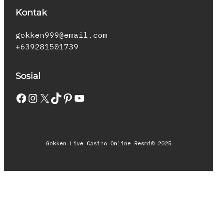
Kontak
gokken999@email.com
+639281501739
Sosial
Facebook
Instagram
X
TikTok
Pinterest
YouTube
Gokken Live Casino Online Resmi
© 2025